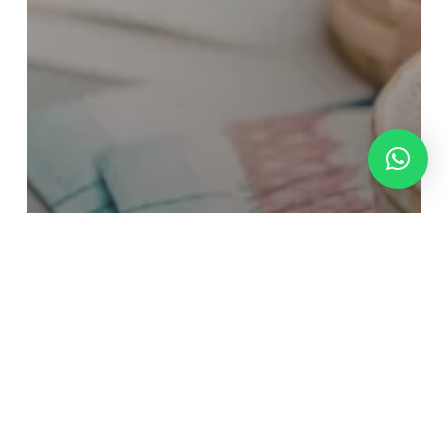
Autónomos
Fiscalidad
Legal
Renta
¿Estás obligado a presentar la
Declaración de la Renta de 2025 en
2026?