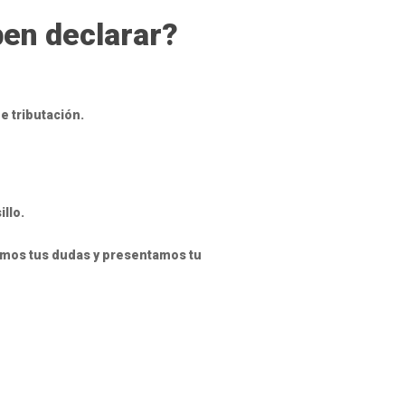
ben declarar?
e tributación.
llo.
vemos tus dudas y presentamos tu