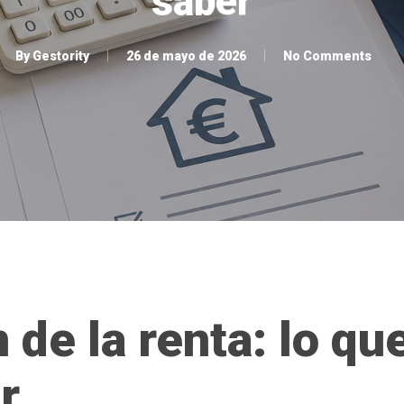
saber
By
Gestority
26 de mayo de 2026
No Comments
 de la renta: lo q
r