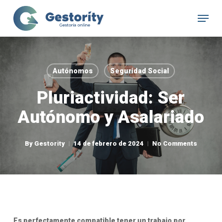
Skip
Menu
to
Close
main
Menu
content
Autónomos
Seguridad Social
Pluriactividad: Ser
Autónomo y Asalariado
By
Gestority
14 de febrero de 2024
No Comments
Es perfectamente compatible tener un trabajo por