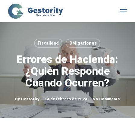
Skip
Menu
to
Close
main
Menu
content
Fiscalidad
Obligaciones
Errores de Hacienda:
¿Quién Responde
Cuando Ocurren?
By
Gestority
14 de febrero de 2024
No Comments