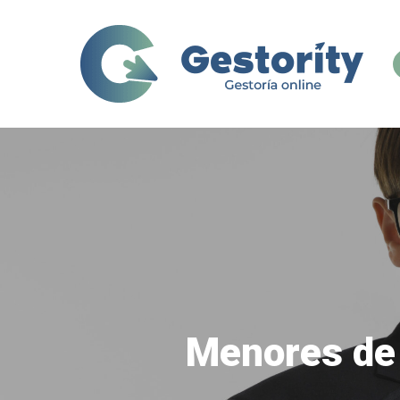
Skip
to
main
content
Menores de 